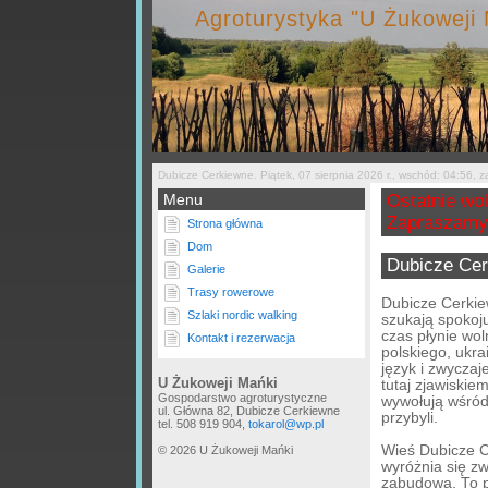
Agroturystyka "U Żukoweji
Dubicze Cerkiewne. Piątek, 07 sierpnia 2026 r., wschód: 04:56, 
Menu
Ostatnie wol
Zapraszamy
Strona główna
Dom
Dubicze Cerk
Galerie
Trasy rowerowe
Dubicze Cerkiew
Szlaki nordic walking
szukają spokoju
czas płynie wo
Kontakt i rezerwacja
polskiego, ukra
język i zwyczaj
U Żukoweji Mańki
tutaj zjawiski
Gospodarstwo agroturystyczne
wywołują wśród
ul. Główna 82, Dubicze Cerkiewne
przybyli.
tel. 508 919 904,
tokarol@wp.pl
Wieś Dubicze 
© 2026 U Żukoweji Mańki
wyróżnia się z
zabudową. To p