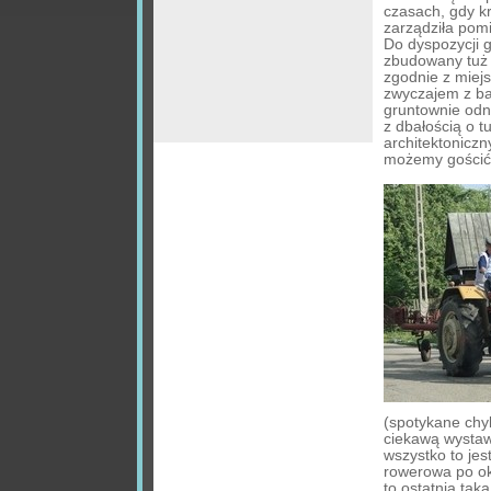
czasach, gdy k
zarządziła pomi
Do dyspozycji 
zbudowany tuż
zgodnie z mie
zwyczajem z ba
gruntownie od
z dbałością o tu
architektonicz
możemy gościć
(spotykane chyb
ciekawą wystaw
wszystko to jes
rowerowa po ok
to ostatnia taka