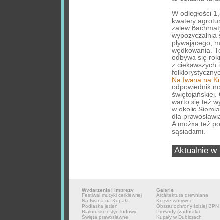
W odległości 1
kwatery agrotur
zalew Bachmaty
wypożyczalnia 
pływającego, m
wędkowania. To
odbywa się rok
z ciekawszych 
folklorystyczny
Na Iwana na K
odpowiednik n
świętojańskiej.
warto się też w
w okolic Siemia
dla prawosławi
A można też po
sąsiadami.
Aktualnie w 
Wydarzenia i imprezy
Galerie
Festiwal muzyki cerkiewnej
Architektura drewniana
Na Iwana na Kupała
Krzyże wotywne
Podlaska jesień
Obszar ochrony ścisłej BPN
Białoruski festyn ludowy
Prowody (zaduszki)
Święta prawosławne
Kupały w Dubiczach